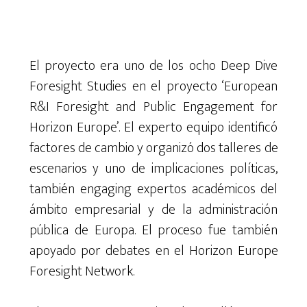
El proyecto era
uno
de
los ocho
Deep Dive
Foresight
Studies
en
el
proyecto ‘European
R&I Foresight and Public Engagement for
Horizon Europe’.
El
experto
equipo
identificó
factores
de
cambio
y
organizó
dos
talleres
de
escenarios
y uno
de implicaciones
políticas,
también
engaging
expertos
académicos
del
ámbito
empresarial
y de la
administración
pública
de
Europa
.
El
proceso
fue
también
apoyado
por
debates
en
el
Horizon
Europe
Foresight
Network.