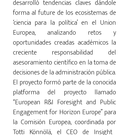
desarrolló
tendencias
claves
dándole
forma
al
future
de
los ecosistemas
de
‘ciencia para la política’
en
el
Union
Europea
,
analizando
retos
y
oportunidades
creadas
académicos
la
creciente
responsabilidad
del
asesoramiento
científico
en
la toma de
decisiones
de la administración pública
.
El
proyecto
formó
parte
de
la
conocida
platforma
del proyecto
llamado
“
European
R&I
Foresight
and
Public
Engagement
for
Horizon
Europe
”
para
la
Comisión
Europea
,
coordinada
por
Totti
Könnölä
,
el
CEO
de
Insight