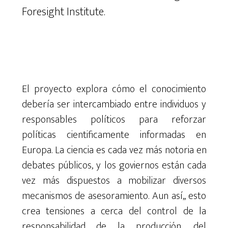
Foresight
Institute
.
El
proyecto
explora
cómo
el conocimiento
debería
ser
intercambiado
entre
individuos
y
responsables políticos
para
reforzar
políticas
cientificamente
informadas
en
Europa
.
La ciencia
es
cada vez
más notoria en
debates públicos,
y
los goviernos
están cada
vez
más dispuestos
a
mobilizar
diversos
mecanismos
de asesoramiento
.
Aun así,
,
esto
crea
tensiones
a cerca
del
control
de la
responsabilidad
de la producción
,
del