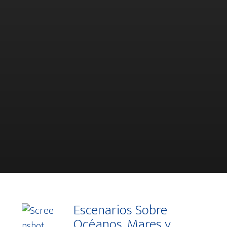
Talleres de prospectiva para
identificar temas futuros para
el Espacio Europeo de
Investigación
Escenarios Sobre
Océanos, Mares y