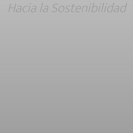
Hacia la Sostenibilidad
Escenarios Sobre Océanos,
Mares y Aguas Costeras e
Interiores Saludables para la
Missión del Horizonte Europa