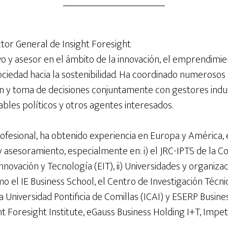
ector General de Insight Foresight
ivo y asesor en el ámbito de la innovación, el emprendimien
ociedad hacia la sostenibilidad. Ha coordinado numerosos
ón y toma de decisiones conjuntamente con gestores indus
ables políticos y otros agentes interesados.
ofesional, ha obtenido experiencia en Europa y América, 
 y asesoramiento, especialmente en: i) el JRC-IPTS de la C
nnovación y Tecnología (EIT), ii) Universidades y organiza
mo el IE Business School, el Centro de Investigación Técnic
a Universidad Pontificia de Comillas (ICAI) y ESERP Business
Foresight Institute, eGauss Business Holding I+T, Impetu