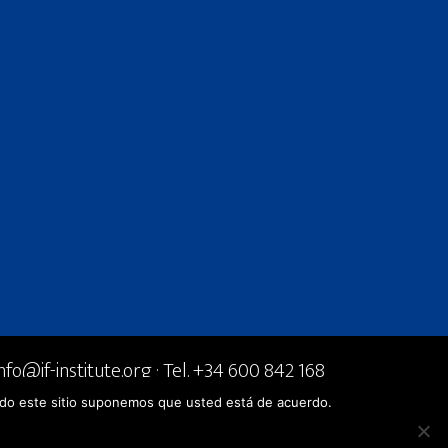
info@if-institute.org
· Tel. +34 600 842 168
zando este sitio suponemos que usted está de acuerdo.