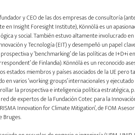
fundador y CEO de las dos empresas de consultoría (an
e en Insight Foresight Institute), Könnölä es un apasion
ógica y social. También estuvo altamente involucrado en 
Innovación y Tecnología (EIT) y desempeñó un papel clave
prospectiva y ‘benchmarking’ de las políticas de I+D+i e
Correspondent’ de Finlandia). Könnölä es un reconocido ase
os estados miembros y países asociados de la UE pero t
do en varios ‘working groups’ internacionales y ejecutad
ollar la prospectiva e inteligencia política estratégica, 
a red de expertos de la Fundación Cotec para la Innovaci
RISMA Innovation for Climate Mitigation’, de FOM Aseso
ge Bruges.