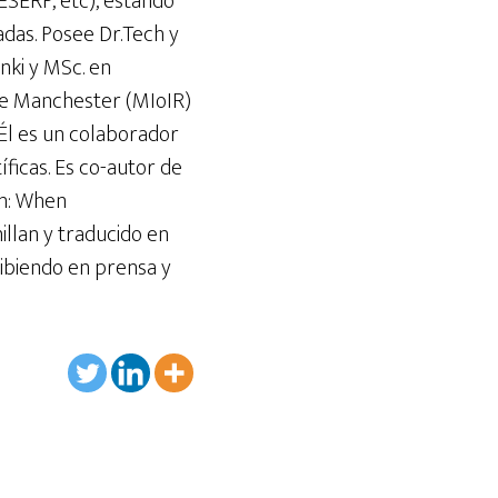
ESERP, etc), estando
das. Posee Dr.Tech y
nki y MSc. en
 de Manchester (MIoIR)
. Él es un colaborador
íficas. Es co-autor de
on: When
llan y traducido en
ibiendo en prensa y