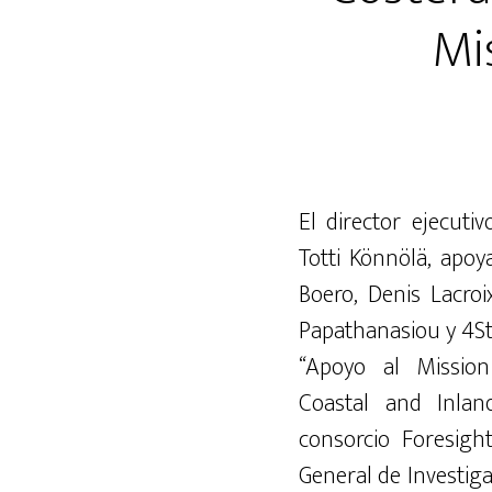
Mi
El director ejecutiv
Totti Könnölä, apo
Boero, Denis Lacro
Papathanasiou y 4Str
“Apoyo al Mission
Coastal and Inlan
consorcio Foresig
General de Investig