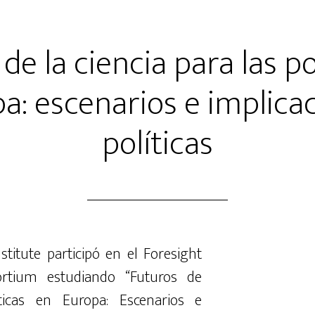
 de la ciencia para las po
a: escenarios e implica
políticas
nstitute
participó
en
el
Foresight
ortium
estudiando
“Futuros
de
ticas
en
Europa
:
Escenarios
e