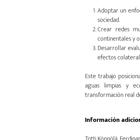
Adoptar un enfoq
sociedad.
Crear redes mu
continentales y o
Desarrollar eval
efectos colatera
Este trabajo posicio
aguas limpias y eco
transformación real de
Información adicio
Totti Könnölä, Ferdina