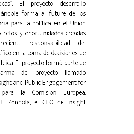
ticas
”
.
El
proyecto
desarrolló
dándole forma
al
future
de
los
ncia para la política’
en
el
Union
o
retos
y
oportunidades
creadas
creciente
responsabilidad
del
ífico
en
la toma de decisiones
de
blica
.
El
proyecto
formó
parte
de
forma
del proyecto
llamado
sight
and
Public
Engagement
for
para
la
Comisión
Europea
,
tti
Könnölä
,
el
CEO
de
Insight