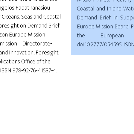
ngelos Papathanasiou
Coastal and Inland Wat
y Oceans, Seas and Coastal
Demand Brief in Supp
oresight on Demand Brief
Europe Mission Board. Pu
izon Europe Mission
the European 
ission – Directorate-
doi:10.2777/054595. ISB
and Innovation, Foresight
ications Office of the
 ISBN 978-92-76-41537-4.