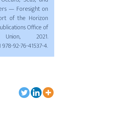
ers — Foresight on
ort of the Horizon
blications Office of
Union, 2021.
N 978-92-76-41537-4.