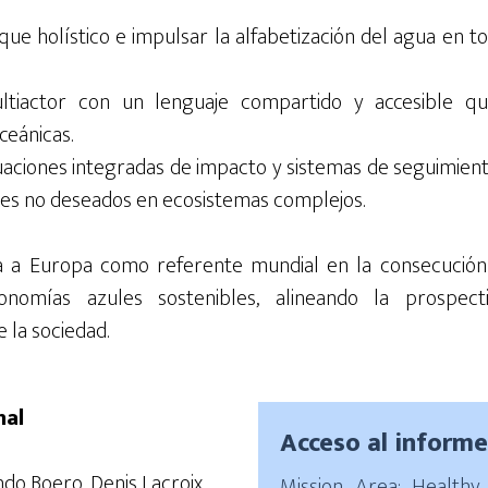
ue holístico e impulsar la alfabetización del agua en to
ltiactor con un lenguaje compartido y accesible q
ceánicas.
uaciones integradas de impacto y sistemas de seguimient
les no deseados en ecosistemas complejos.
na a Europa como referente mundial en la consecución d
nomías azules sostenibles, alineando la prospecti
 la sociedad.
nal
Acceso al inform
ndo Boero, Denis Lacroix,
Mission Area: Healthy