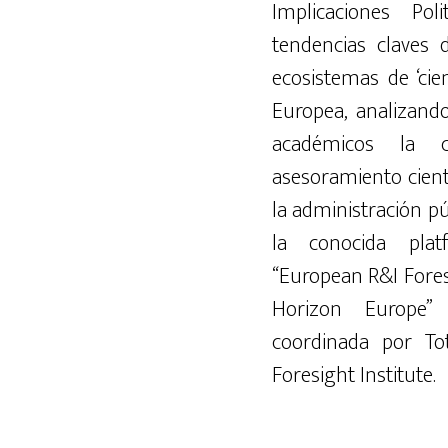
Implicaciones
Poli
tendencias
claves
ecosistemas
de ‘cie
Europea
,
analizand
académicos
la
asesoramiento
cient
la administración pú
la
conocida
plat
“
European
R&I
Fore
Horizon
Europe
”
coordinada
por
To
Foresight
Institute
.