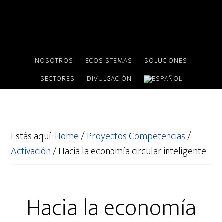
NOSOTROS
ECOSISTEMAS
SOLUCIONES
SECTORES
DIVULGACIÓN
Estás aquí:
Home
/
Proyectos Competencias
/
Activación
/
Hacia la economía circular inteligente
Hacia la economía