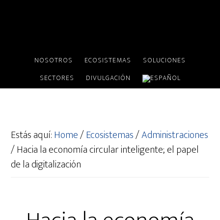
NOSOTROS
ECOSISTEMAS
SOLUCIONES
SECTORES
DIVULGACIÓN
Estás aquí:
Home
/
Ecosistemas
/
Administraciones
/
Hacia la economía circular inteligente; el papel
de la digitalización