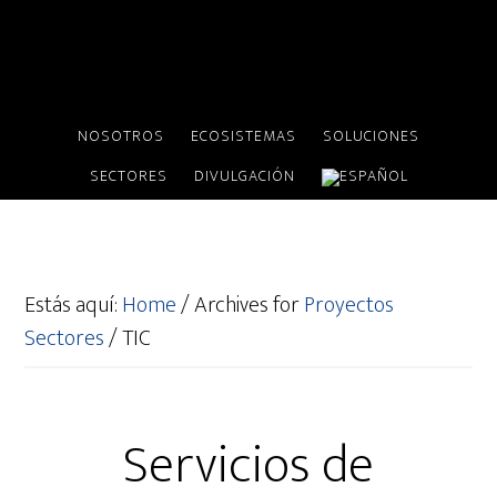
NOSOTROS
ECOSISTEMAS
SOLUCIONES
SECTORES
DIVULGACIÓN
Estás aquí:
Home
/
Archives for
Proyectos
Sectores
/
TIC
Servicios de