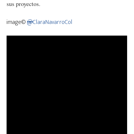
sus proyectos.
image©
@
ClaraNavarroCol