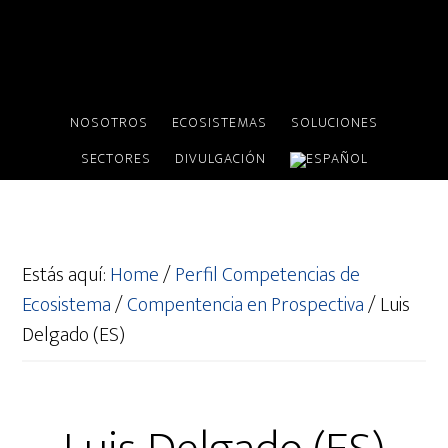
NOSOTROS
ECOSISTEMAS
SOLUCIONES
SECTORES
DIVULGACIÓN
Estás aquí:
Home
/
Perfil Competencias de
Ecosistema
/
Compentencia en Prospectiva
/
Luis
Delgado (ES)